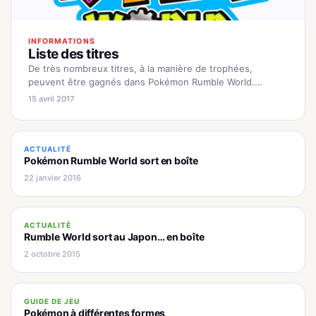
INFORMATIONS
Liste des titres
De très nombreux titres, à la manière de trophées,
peuvent être gagnés dans Pokémon Rumble World.
Certains sont gratifiants, d'autres beaucoup moins... La
15 avril 2017
plupart du temps, les titres…
ACTUALITÉ
Pokémon Rumble World sort en boîte
22 janvier 2016
ACTUALITÉ
Rumble World sort au Japon… en boîte
2 octobre 2015
GUIDE DE JEU
Pokémon à différentes formes