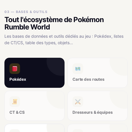
03 — BASES & OUTILS
Tout l'écosystème de Pokémon
Rumble World
Les bases de données et outils dédiés au jeu : Pokédex, listes
de CT/CS, table des types, objets…
Pokédex
Carte des routes
CT & CS
Dresseurs & équipes