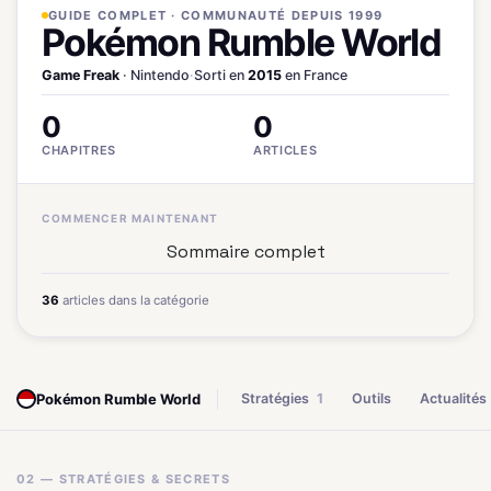
GUIDE COMPLET · COMMUNAUTÉ DEPUIS 1999
Pokémon Rumble World
Game Freak
· Nintendo
·
Sorti en
2015
en France
0
0
CHAPITRES
ARTICLES
COMMENCER MAINTENANT
Sommaire complet
36
articles dans la catégorie
Pokémon Rumble World
Stratégies
1
Outils
Actualités
02 — STRATÉGIES & SECRETS