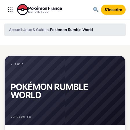
Aller au contenu
Pokémon France
S'inscrire
DEPUIS 1999
Accueil
Jeux & Guides
Pokémon Rumble World
›
›
· 2015
POKÉMON RUMBLE
WORLD
VERSION FR