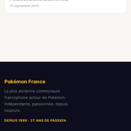
17 septembre 2015
Pokémon France
La plus ancienne communauté
francophone autour de Pokémon.
Indépendante, passionnée, depuis
toujours.
DEPUIS 1999 · 27 ANS DE PASSION