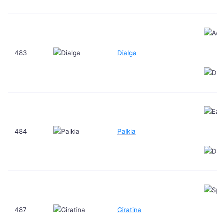
483
Dialga
484
Palkia
487
Giratina