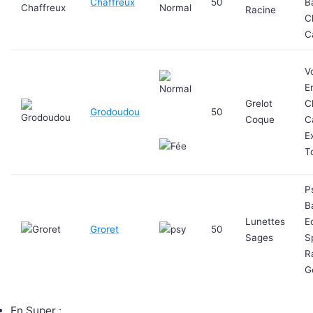
Chaffreux
50
B
Racine
C
C
V
E
Grelot
C
Grodoudou
50
Coque
C
E
T
P
B
Lunettes
E
Groret
50
Sages
S
R
G
En Super :