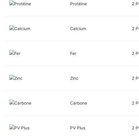
Protéine
2 
Calcium
2 
Fer
2 
Zinc
2 
Carbone
2 
PV Plus
2 