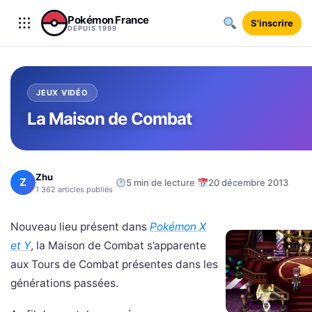
Aller au contenu
Pokémon France
S'inscrire
DEPUIS 1999
JEUX VIDÉO
La Maison de Combat
Zhu
Z
·
·
5 min de lecture
20 décembre 2013
1 362 articles publiés
Nouveau lieu présent dans
Pokémon X
et Y
, la Maison de Combat s’apparente
aux Tours de Combat présentes dans les
générations passées.