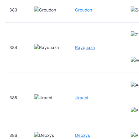
383
Groudon
384
Rayquaza
385
Jirachi
386
Deoxys