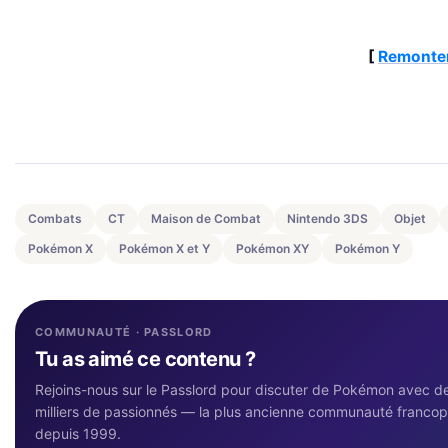
[
Remonter
Combats
CT
Maison de Combat
Nintendo 3DS
Objet
Pokémon X
Pokémon X et Y
Pokémon XY
Pokémon Y
COMMUNAUTÉ · PASSLORD
Tu as aimé ce contenu ?
Rejoins-nous sur le Passlord pour discuter de Pokémon avec d
milliers de passionnés — la plus ancienne communauté franco
depuis 1999.