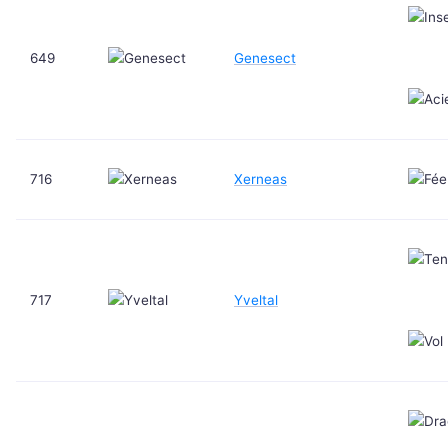
649
Genesect
716
Xerneas
717
Yveltal