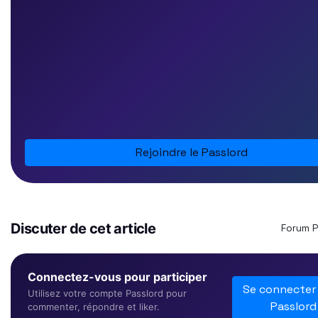
Rejoindre le Passlord
Discuter de cet article
Forum 
Connectez-vous pour participer
Se connecter
Utilisez votre compte Passlord pour
Passlord
commenter, répondre et liker.