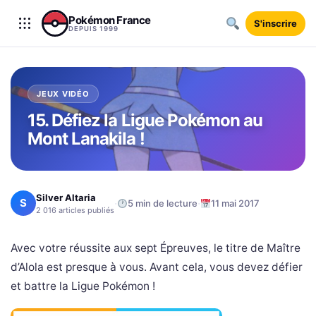
Aller au contenu
Pokémon France
S'inscrire
DEPUIS 1999
JEUX VIDÉO
15. Défiez la Ligue Pokémon au
Mont Lanakila !
Silver Altaria
S
·
·
5 min de lecture
11 mai 2017
2 016 articles publiés
Avec votre réussite aux sept Épreuves, le titre de Maître
d’Alola est presque à vous. Avant cela, vous devez défier
et battre la Ligue Pokémon !