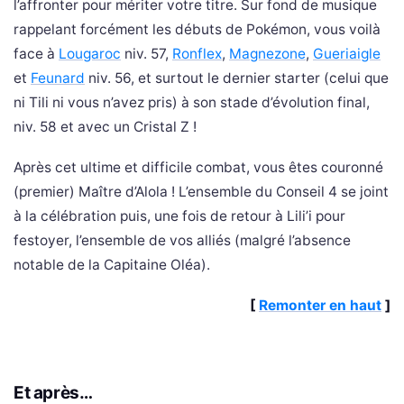
l’affronter pour mériter votre titre. Sur fond de musique
rappelant forcément les débuts de Pokémon, vous voilà
face à
Lougaroc
niv. 57,
Ronflex
,
Magnezone
,
Gueriaigle
et
Feunard
niv. 56, et surtout le dernier starter (celui que
ni Tili ni vous n’avez pris) à son stade d’évolution final,
niv. 58 et avec un Cristal Z !
Après cet ultime et difficile combat, vous êtes couronné
(premier) Maître d’Alola ! L’ensemble du Conseil 4 se joint
à la célébration puis, une fois de retour à Lili’i pour
festoyer, l’ensemble de vos alliés (malgré l’absence
notable de la Capitaine Oléa).
[
Remonter en haut
]
Et après…