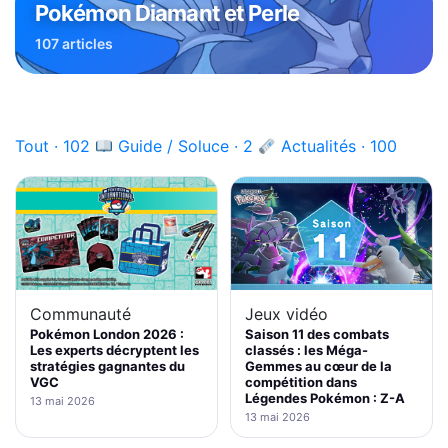
Pokémon Diamant et Perle
107 articles
Tout · 102
Guide / Soluce · 2
Actualités · 100
Jeux vidéo
Communauté
Saison 11 des combats
Pokémon London 2026 :
classés : les Méga-
Les experts décryptent les
Gemmes au cœur de la
stratégies gagnantes du
compétition dans
VGC
Légendes Pokémon : Z-A
13 mai 2026
13 mai 2026