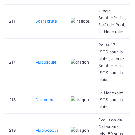
Jungle
Sombrefeuille,
211
Scarabrute
Forêt de Poni,
Île Noadkoko
Route 17
(SOS sous la
pluie), Jungle
217
Mucuscule
Sombrefeuille
(SOS sous la
pluie)
Île Noadkoko
218
Colimucus
(SOS sous la
pluie)
Evolution de
Colimucus
219
Muplodocus
(niv. 50 sous