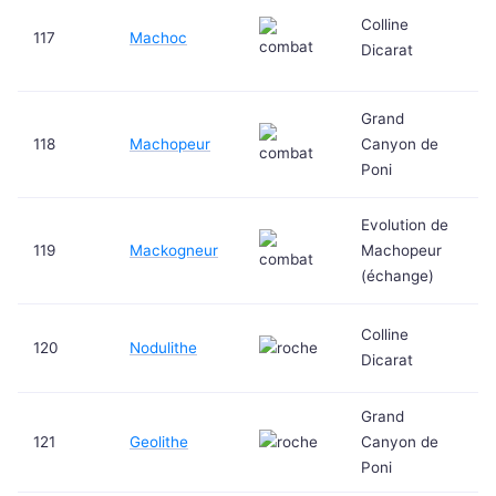
Colline
117
Machoc
Dicarat
Grand
118
Machopeur
Canyon de
Poni
Evolution de
119
Mackogneur
Machopeur
(échange)
Colline
120
Nodulithe
Dicarat
Grand
121
Geolithe
Canyon de
Poni