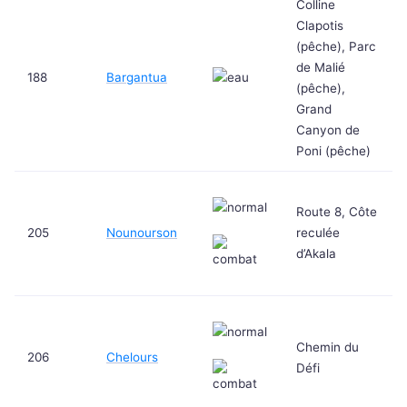
Colline
Clapotis
(pêche), Parc
de Malié
188
Bargantua
(pêche),
Grand
Canyon de
Poni (pêche)
Route 8, Côte
205
Nounourson
reculée
d’Akala
Chemin du
206
Chelours
Défi