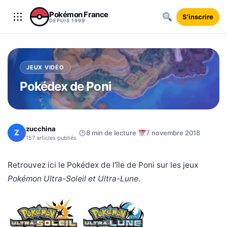
Aller au contenu
Pokémon France
S'inscrire
DEPUIS 1999
JEUX VIDÉO
Pokédex de Poni
zucchina
Z
·
·
8 min de lecture
7 novembre 2018
157 articles publiés
Retrouvez ici le Pokédex de l’île de Poni sur les jeux
Pokémon Ultra-Soleil et Ultra-Lune
.