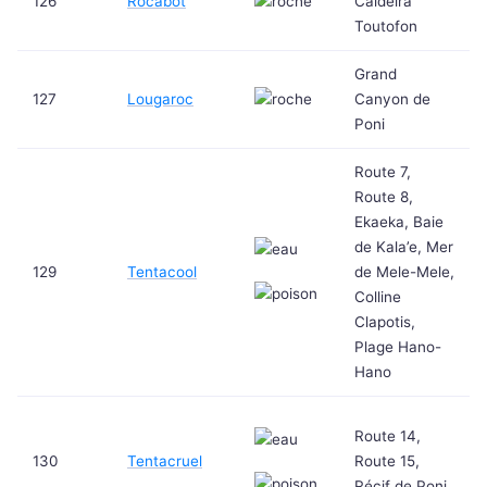
126
Rocabot
Caldeira
Toutofon
Grand
127
Lougaroc
Canyon de
Poni
Route 7,
Route 8,
Ekaeka, Baie
de Kala’e, Mer
129
Tentacool
de Mele-Mele,
Colline
Clapotis,
Plage Hano-
Hano
Route 14,
130
Tentacruel
Route 15,
Récif de Poni