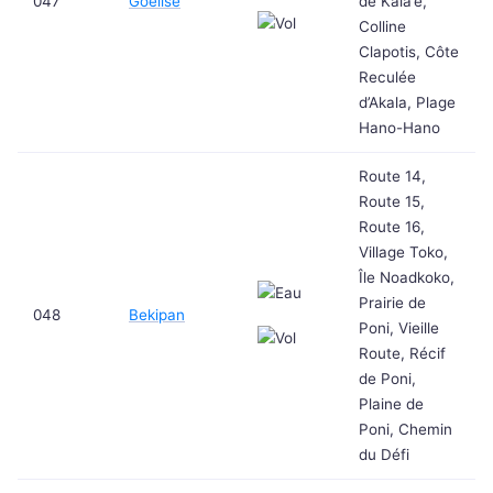
047
Goelise
de Kala’e,
Colline
Clapotis, Côte
Reculée
d’Akala, Plage
Hano-Hano
Route 14,
Route 15,
Route 16,
Village Toko,
Île Noadkoko,
Prairie de
048
Bekipan
Poni, Vieille
Route, Récif
de Poni,
Plaine de
Poni, Chemin
du Défi