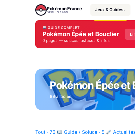
Aller au contenu
Pokémon France
Jeux & Guides
▾
DEPUIS 1999
GUIDE COMPLET
Pokémon Épée et Bouclier
Li
0 pages — soluces, astuces & infos
Pokémon Épée et B
89 articles
Tout · 76
Guide / Soluce · 5
Actualités