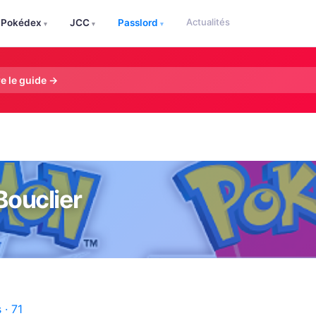
Actualités
Pokédex
JCC
Passlord
▾
▾
▾
re le guide →
ouclier
 · 71