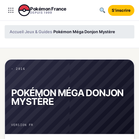
Aller au contenu
Pokémon France
S'inscrire
DEPUIS 1999
Accueil
Jeux & Guides
Pokémon Méga Donjon Mystère
›
›
· 2016
POKÉMON MÉGA DONJON
MYSTÈRE
VERSION FR