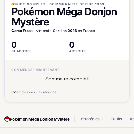
GUIDE COMPLET · COMMUNAUTÉ DEPUIS 1999
Pokémon Méga Donjon
Mystère
Game Freak
· Nintendo
·
Sorti en
2016
en France
0
0
CHAPITRES
ARTICLES
COMMENCER MAINTENANT
Sommaire complet
52
articles dans la catégorie
Pokémon Méga Donjon Mystère
Stratégies
1
Outils
Ac