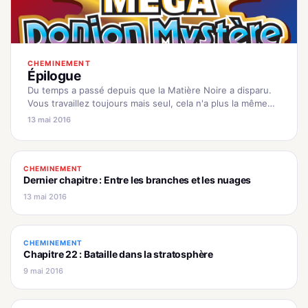
CHEMINEMENT
Épilogue
Du temps a passé depuis que la Matière Noire a disparu.
Vous travaillez toujours mais seul, cela n'a plus la même
saveur... Accès rapide : La rencontre avec…
13 mai 2016
CHEMINEMENT
Dernier chapitre : Entre les branches et les nuages
13 mai 2016
CHEMINEMENT
Chapitre 22 : Bataille dans la stratosphère
9 mai 2016