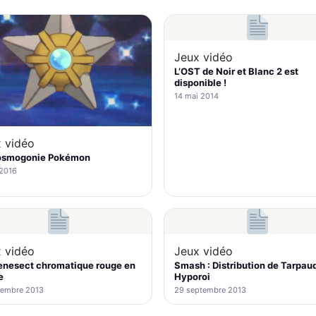
Jeux vidéo
L’OST de Noir et Blanc 2 est
disponible !
14 mai 2014
 vidéo
osmogonie Pokémon
 2016
 vidéo
Jeux vidéo
enesect chromatique rouge en
Smash : Distribution de Tarpaud
e
Hyporoi
cembre 2013
29 septembre 2013