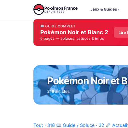
Aller au contenu
Pokémon France
Jeux & Guides
▾
DEPUIS 1999
GUIDE COMPLET
Pokémon Noir et Blanc 2
Lire 
0 pages — soluces, astuces & infos
Pokémon Noir et B
318 articles
Tout · 318
Guide / Soluce · 32
Actuali