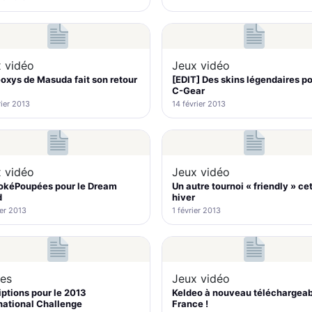
 vidéo
Jeux vidéo
oxys de Masuda fait son retour
[EDIT] Des skins légendaires po
C-Gear
rier 2013
14 février 2013
 vidéo
Jeux vidéo
PokéPoupées pour le Dream
Un autre tournoi « friendly » ce
d
hiver
ier 2013
1 février 2013
es
Jeux vidéo
iptions pour le 2013
Keldeo à nouveau téléchargeab
national Challenge
France !