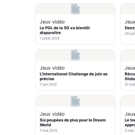
Jeux vidéo
Jeux
Le PGL de la 5G va bientôt
Deoxy
disparaître
29 jui
1 juillet 2013
Jeux vidéo
Jeux
L’International Challenge de juin se
Récup
précise
Globa
7 juin 2013
31 mai
Jeux vidéo
Jeux
Six poupées de plus pour le Dream
Le to
World
appr
7 mai 2013
3 mai