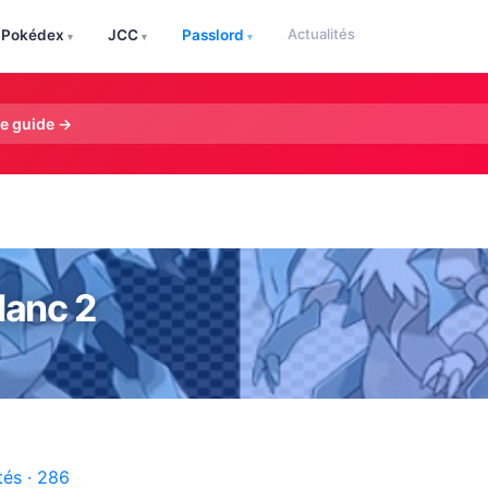
Actualités
Pokédex
JCC
Passlord
▾
▾
▾
le guide →
lanc 2
tés · 286