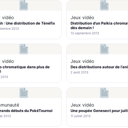
 vidéo
Jeux vidéo
 : Une distribution de Ténéfix
Distribution d’un Palkia chroma
dès demain !
ptembre 2013
13 septembre 2013
 vidéo
Jeux vidéo
io chromatique dans plus de
Des distributions autour de l’a
!
2 août 2013
 2013
munauté
Jeux vidéo
rands débuts du PokéTournoi
Une poupée Genesect pour juill
let 2013
11 juillet 2013