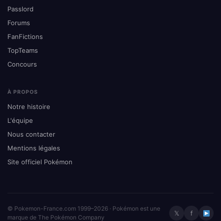
Passlord
Forums
FanFictions
TopTeams
Concours
À PROPOS
Notre histoire
L'équipe
Nous contacter
Mentions légales
Site officiel Pokémon
© Pokemon-France.com 1999–2026 · Pokémon est une
𝕏
f
marque de The Pokémon Company