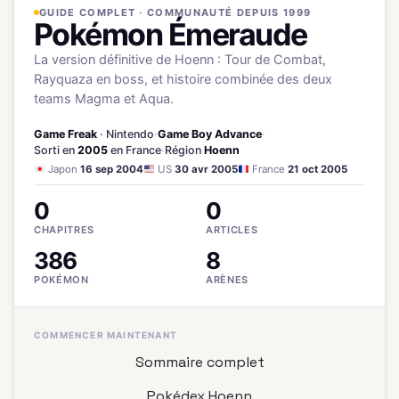
GUIDE COMPLET · COMMUNAUTÉ DEPUIS 1999
Pokémon Émeraude
La version définitive de Hoenn : Tour de Combat,
Rayquaza en boss, et histoire combinée des deux
teams Magma et Aqua.
Game Freak
· Nintendo
·
Game Boy Advance
·
Sorti en
2005
en France
·
Région
Hoenn
Japon
16 sep 2004
US
30 avr 2005
France
21 oct 2005
0
0
CHAPITRES
ARTICLES
386
8
POKÉMON
ARÈNES
COMMENCER MAINTENANT
Sommaire complet
Pokédex Hoenn