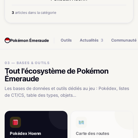
3
articles dans la catégorie
Pokémon Émeraude
Outils
Actualités
3
Communauté
03 — BASES & OUTILS
Tout l'écosystème de Pokémon
Émeraude
Les bases de données et outils dédiés au jeu : Pokédex, listes
de CT/CS, table des types, objets…
Pokédex Hoenn
Carte des routes