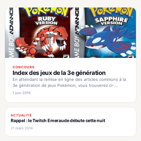
CONCOURS
Index des jeux de la 3e génération
En attendant la remise en ligne des articles communs à la
3e génération de jeux Pokémon, vous trouverez ci-
dessous le lien qui redirige vers les anciens articles
1 juin 2016
communs…
ACTUALITÉ
Rappel : le Twitch Emeraude débute cette nuit
21 mars 2014