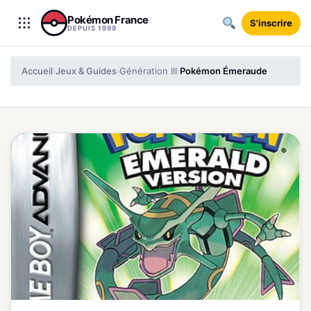
Aller au contenu
Pokémon France
S'inscrire
DEPUIS 1999
Accueil
Jeux & Guides
Génération III
Pokémon Émeraude
›
›
›