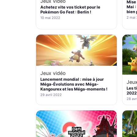
Jeux vidéo
Mise
Mai :
Achetez vite vos ticket pour le
bien 
Pokémon Go Fest : Berlin !
2 mai
10 mai 2022
Jeux vidéo
Lancement mondial : mise à jour
Jeux
Méga-Évolutions avec Méga-
Les t
Kangourex et les Méga-moments !
2022 
29 avril 2022
28 avr