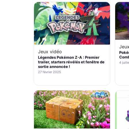
Jeux
Jeux vidéo
Poké
Comb
Légendes Pokémon Z-A : Premier
trailer, starters révélés et fenêtre de
4 juill
sortie annoncée !
27 février 2025