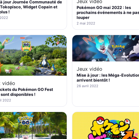
Jeux vidéo
 à jour Journée Communauté de
 Tokopisco, Widget Copain et
Pokémon GO mai 2022 : les
plus !
prochains événements à ne pa
louper
 2022
2 mai 2022
Jeux vidéo
Mise à jour : les Méga-Evolutio
arrivent bientôt !
 vidéo
26 avril 2022
ickets du Pokémon GO Fest
sont disponibles !
il 2022