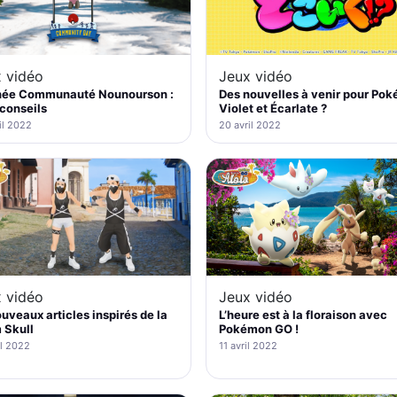
 vidéo
Jeux vidéo
née Communauté Nounourson :
Des nouvelles à venir pour Po
 conseils
Violet et Écarlate ?
il 2022
20 avril 2022
 vidéo
Jeux vidéo
uveaux articles inspirés de la
L’heure est à la floraison avec
 Skull
Pokémon GO !
il 2022
11 avril 2022