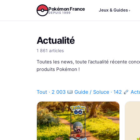
Aller au contenu
Pokémon France
Jeux & Guides
▾
DEPUIS 1999
Actualité
1 861 articles
Toutes les news, toute l’actualité récente conce
produits Pokémon !
Tout · 2 003
Guide / Soluce · 142
Actu