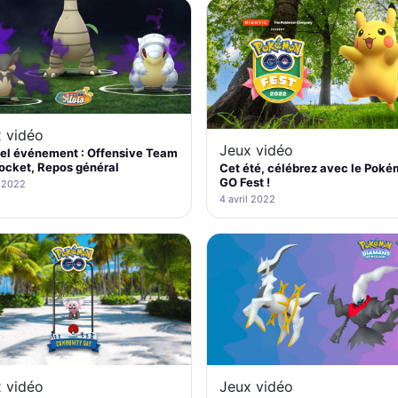
 vidéo
Jeux vidéo
el événement : Offensive Team
ocket, Repos général
Cet été, célébrez avec le Pok
GO Fest !
l 2022
4 avril 2022
 vidéo
Jeux vidéo