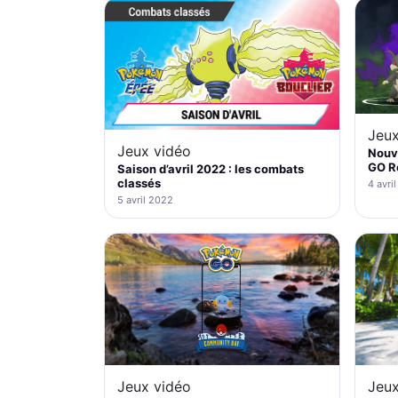
Jeux
Jeux vidéo
Nouv
GO R
Saison d’avril 2022 : les combats
classés
4 avri
5 avril 2022
Jeux vidéo
Jeux