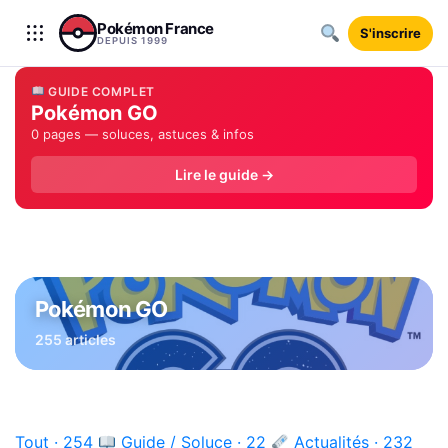
Aller au contenu
Pokémon France
S'inscrire
DEPUIS 1999
GUIDE COMPLET
Pokémon GO
0 pages — soluces, astuces & infos
Lire le guide →
Pokémon GO
255 articles
Tout · 254
Guide / Soluce · 22
Actualités · 232