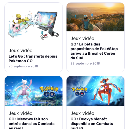
Jeux vidéo
GO : La bêta des
propositions de PokéStop
Jeux vidéo
arrive au Brésil et Corée
Let’s Go : transferts depuis
du Sud
Pokémon GO
22 septembre 2018
25 septembre 2018
Jeux vidéo
Jeux vidéo
GO : Deoxys bientôt
GO : Mewtwo fait son
disponible en Combats
entrée dans les Combats
raid EX
en raid !