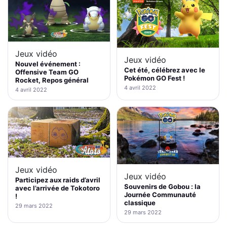
Jeux vidéo
Jeux vidéo
Nouvel événement :
Cet été, célébrez avec le
Offensive Team GO
Pokémon GO Fest !
Rocket, Repos général
4 avril 2022
4 avril 2022
Jeux vidéo
Jeux vidéo
Participez aux raids d’avril
Souvenirs de Gobou : la
avec l’arrivée de Tokotoro
Journée Communauté
!
classique
29 mars 2022
29 mars 2022