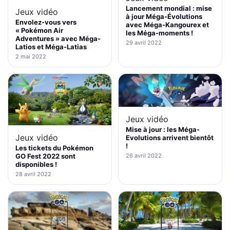
Lancement mondial : mise
Jeux vidéo
à jour Méga-Évolutions
Envolez-vous vers
avec Méga-Kangourex et
« Pokémon Air
les Méga-moments !
Adventures » avec Méga-
29 avril 2022
Latios et Méga-Latias
2 mai 2022
Jeux vidéo
Mise à jour : les Méga-
Jeux vidéo
Evolutions arrivent bientôt
!
Les tickets du Pokémon
GO Fest 2022 sont
26 avril 2022
disponibles !
28 avril 2022