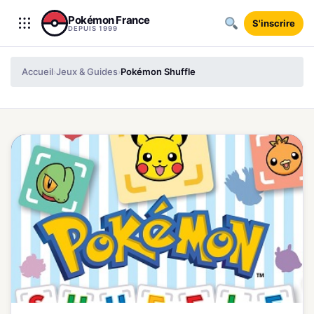
Aller au contenu
Pokémon France
S'inscrire
DEPUIS 1999
Accueil
Jeux & Guides
Pokémon Shuffle
›
›