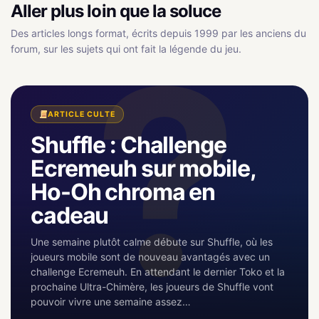
Aller plus loin que la soluce
Des articles longs format, écrits depuis 1999 par les anciens du
forum, sur les sujets qui ont fait la légende du jeu.
ARTICLE CULTE
Shuffle : Challenge
Ecremeuh sur mobile,
Ho-Oh chroma en
cadeau
Une semaine plutôt calme débute sur Shuffle, où les
joueurs mobile sont de nouveau avantagés avec un
challenge Ecremeuh. En attendant le dernier Toko et la
prochaine Ultra-Chimère, les joueurs de Shuffle vont
pouvoir vivre une semaine assez…