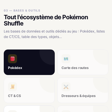
03 — BASES & OUTILS
Tout l'écosystème de Pokémon
Shuffle
Les bases de données et outils dédiés au jeu : Pokédex, listes
de CT/CS, table des types, objets…
Pokédex
Carte des routes
CT & CS
Dresseurs & équipes