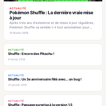
ACTUALITÉ
Pokémon Shuffle : La dernière vraie mise
à jour
Après trois ans d'existence et de mises à jour régulières,
Pokémon Shuffle va semble-t-il tout automatiser pour
prendre une retraite bien méritée. Si vous êtes un adepte
13 février 2018
de…
ACTUALITÉ
Shuffle : Encore des Pikachu !
6 février 2018
ACTUALITÉ
Shuffle : Un 3e anniversaire fêté avec… un bug !
31 janvier 2018
ACTUALITÉ
Shuffle : Passage surprise à la version 1.5