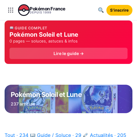
Aller au contenu
Pokémon France
S'inscrire
DEPUIS 1999
GUIDE COMPLET
Pokémon Soleil et Lune
0 pages — soluces, astuces & infos
Lire le guide →
Pokémon Soleil et Lune
237 articles
Tout · 234
Guide / Soluce · 29
Actualités · 205