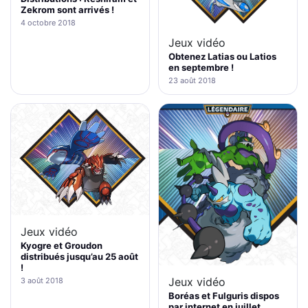
Zekrom sont arrivés !
4 octobre 2018
Jeux vidéo
Obtenez Latias ou Latios
en septembre !
23 août 2018
Jeux vidéo
Kyogre et Groudon
distribués jusqu’au 25 août
!
Jeux vidéo
3 août 2018
Boréas et Fulguris dispos
par internet en juillet