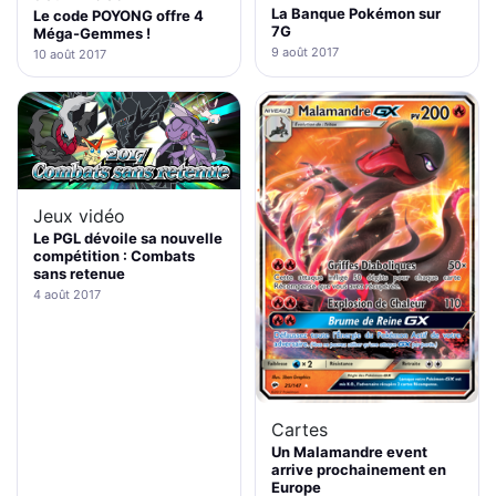
La Banque Pokémon sur
Le code POYONG offre 4
7G
Méga-Gemmes !
9 août 2017
10 août 2017
Jeux vidéo
Le PGL dévoile sa nouvelle
compétition : Combats
sans retenue
4 août 2017
Cartes
Un Malamandre event
arrive prochainement en
Europe