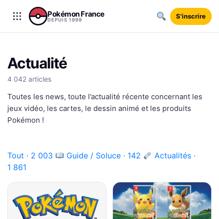
Aller au contenu
Pokémon France
S'inscrire
DEPUIS 1999
Actualité
4 042 articles
Toutes les news, toute l’actualité récente concernant les
jeux vidéo, les cartes, le dessin animé et les produits
Pokémon !
Tout · 2 003
Guide / Soluce · 142
Actualités ·
1 861