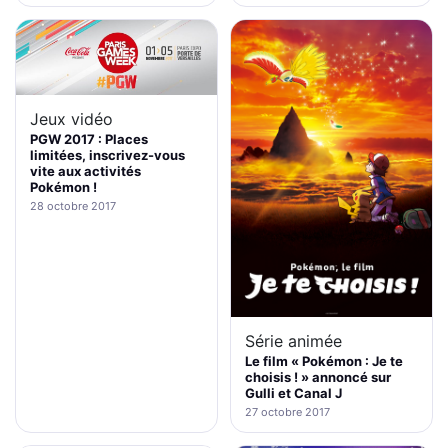
Jeux vidéo
PGW 2017 : Places
limitées, inscrivez-vous
vite aux activités
Pokémon !
28 octobre 2017
Série animée
Le film « Pokémon : Je te
choisis ! » annoncé sur
Gulli et Canal J
27 octobre 2017