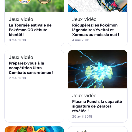
Jeux vidéo
Jeux vidéo
La Tournée estivale de
Récupérez les Pokémon
Pokémon GO débute
légendaires Yveltal et
bientôt !
Xerneas au mois de mai !
8 mai 2018
4 mai 2018
Jeux vidéo
Préparez-vous à la
compétition Ultra-
Combats sans retenue !
2 mai 2018
Jeux vidéo
Plasma Punch, la capacité
signature de Zeraora
révélée !
26 avril 2018