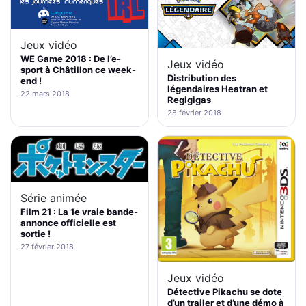
Jeux vidéo
WE Game 2018 : De l’e-
Jeux vidéo
sport à Châtillon ce week-
Distribution des
end !
légendaires Heatran et
22 mars 2018
Regigigas
28 février 2018
Série animée
Film 21 : La 1e vraie bande-
annonce officielle est
sortie !
27 février 2018
Jeux vidéo
Détective Pikachu se dote
d’un trailer et d’une démo à